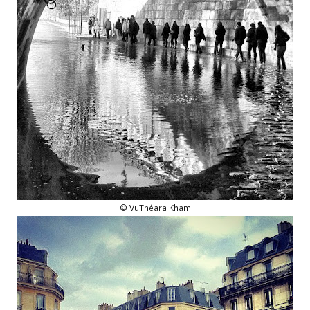
© VuThéara Kham