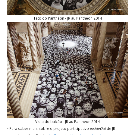
Teto do Panthéon - JR au Panthéon 2014
Vista do balcão - JR au Panthéon 2014
• Para saber mais sobre o projeto participativo
InsideOut
de JR