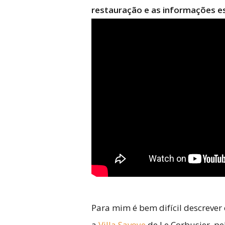
restauração e as informações ess
Para mim é bem difícil descrever
a
Villa Savoye
de Le Corbusier, pe