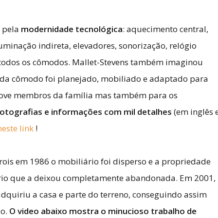
a pela
modernidade tecnológica
: aquecimento central,
uminação indireta, elevadores, sonorização, relógio
m todos os cômodos. Mallet-Stevens também imaginou
cada cômodo foi planejado, mobiliado e adaptado para
 nove membros da família mas também para os
otografias e informações com mil detalhes
(em inglês 
neste link
!
is em 1986 o mobiliário foi disperso e a propriedade
rio que a deixou completamente abandonada. Em 2001,
adquiriu a casa e parte do terreno, conseguindo assim
ão.
O video abaixo mostra o minucioso trabalho de