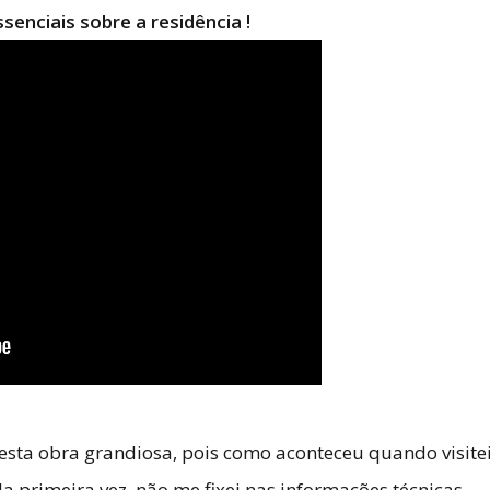
enciais sobre a residência !
 esta obra grandiosa, pois como aconteceu quando visite
la primeira vez, não me fixei nas informações técnicas