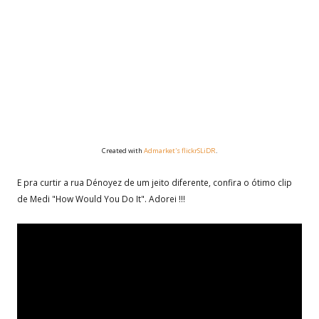
Created with
Admarket's
flickrSLiDR
.
E pra curtir a rua Dénoyez de um jeito diferente, confira o ótimo clip
de Medi "How Would You Do It". Adorei !!!